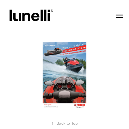
↑
Back to Top